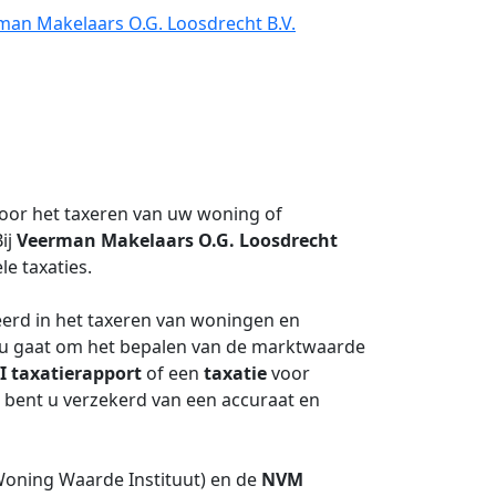
man Makelaars O.G. Loosdrecht B.V.
oor het taxeren van uw woning of
ij
Veerman Makelaars O.G. Loosdrecht
le taxaties.
eerd in het taxeren van woningen en
nu gaat om het bepalen van de marktwaarde
I
taxatierapport
of een
taxatie
voor
 bent u verzekerd van een accuraat en
oning Waarde Instituut) en de
NVM