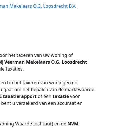
man Makelaars O.G. Loosdrecht B.V.
oor het taxeren van uw woning of
ij
Veerman Makelaars O.G. Loosdrecht
le taxaties.
eerd in het taxeren van woningen en
nu gaat om het bepalen van de marktwaarde
I
taxatierapport
of een
taxatie
voor
 bent u verzekerd van een accuraat en
oning Waarde Instituut) en de
NVM