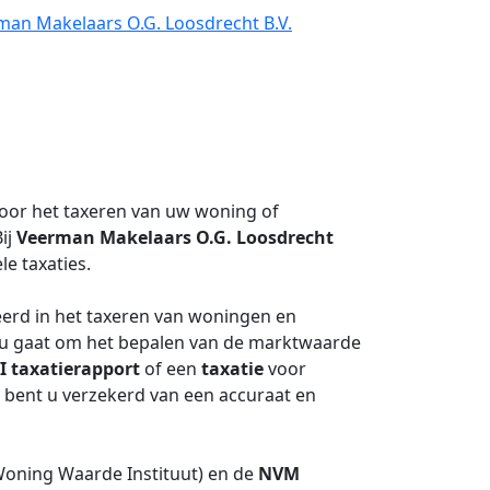
man Makelaars O.G. Loosdrecht B.V.
oor het taxeren van uw woning of
ij
Veerman Makelaars O.G. Loosdrecht
le taxaties.
eerd in het taxeren van woningen en
nu gaat om het bepalen van de marktwaarde
I
taxatierapport
of een
taxatie
voor
 bent u verzekerd van een accuraat en
oning Waarde Instituut) en de
NVM